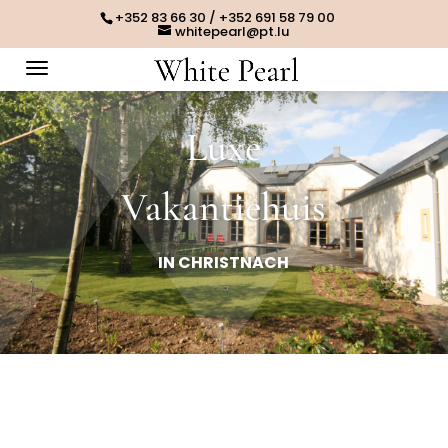
+352 83 66 30 / +352 691 58 79 00
whitepearl@pt.lu
Luxe
Vakantiehuis
IN CHRISTNACH