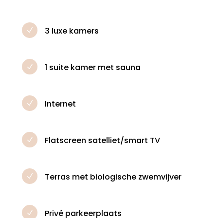
3 luxe kamers
N
1 suite kamer met sauna
N
Internet
N
Flatscreen satelliet/smart TV
N
Terras met biologische zwemvijver
N
Privé parkeerplaats
N