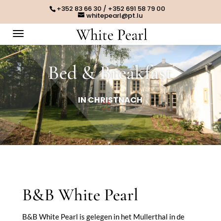
+352 83 66 30 / +352 691 58 79 00
whitepearl@pt.lu
Bed & Breakfast
IN CHRISTNACH
B&B White Pearl
B&B White Pearl is gelegen in het Mullerthal in de