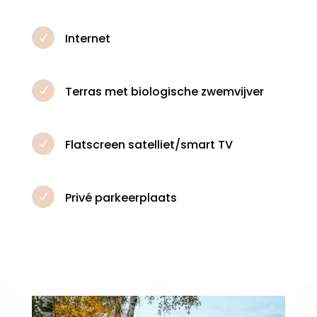
Internet
N
Terras met biologische zwemvijver
N
Flatscreen satelliet/smart TV
N
Privé parkeerplaats
N